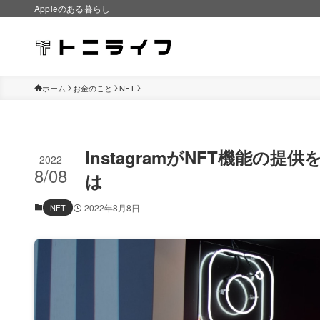
Appleのある暮らし
ホーム
お金のこと
NFT
InstagramがNFT機能
2022
8/08
は
NFT
2022年8月8日