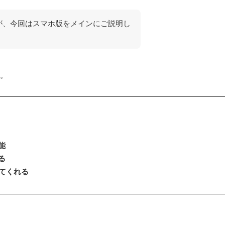
すが、今回はスマホ版をメインにご説明し
た。
能
る
してくれる