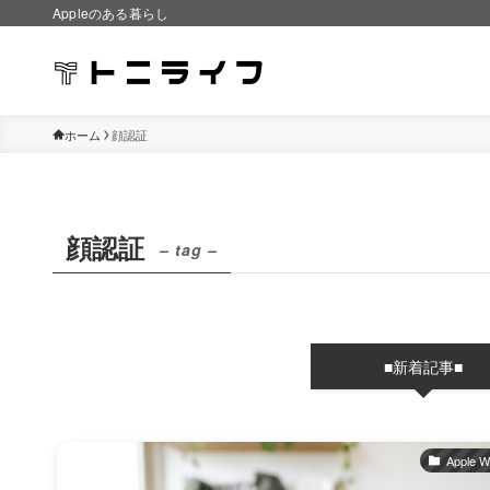
Appleのある暮らし
ホーム
顔認証
顔認証
– tag –
■新着記事■
Apple W